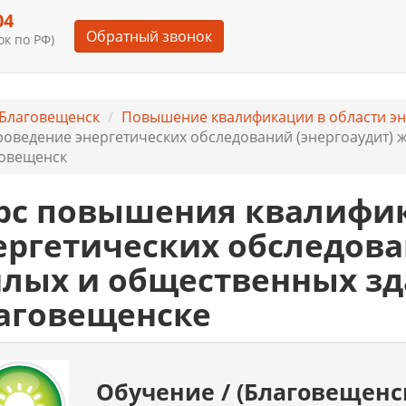
04
Обратный звонок
к по РФ)
Благовещенск
Повышение квалификации в области э
оведение энергетических обследований (энергоаудит) ж
овещенск
рс повышения квалифи
ергетических обследова
лых и общественных зд
аговещенске
Обучение / (Благовещенс