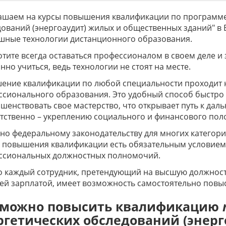
ашаем на курсы повышения квалификации по программе
ований (энергоаудит) жилых и общественных зданий" в
шные технологии дистанционного образования.
отите всегда оставаться профессионалом в своем деле и
нно учиться, ведь технологии не стоят на месте.
ение квалификации по любой специальности проходит 
сионального образования. Это удобный способ быстро 
шенствовать свое мастерство, что открывает путь к да
тственно – укреплению социального и финансового по
но федеральному законодательству для многих катего
в повышения квалификации есть обязательным условием
ссиональных должностных полномочий.
 каждый сотрудник, претендующий на высшую должность
й зарплатой, имеет возможность самостоятельно повыс
 можно повысить квалификацию
ргетических обследований (энерг