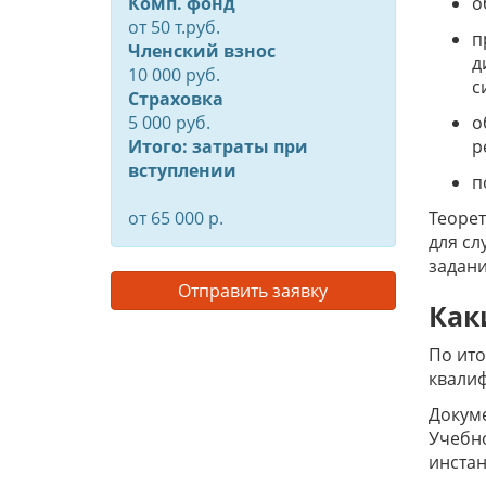
Комп. фонд
о
от
50
т.руб.
п
Членский взнос
д
10 000 руб.
с
Страховка
5 000 руб.
о
Итого: затраты при
р
вступлении
п
от 65 000 р.
Теорет
для сл
задани
Отправить заявку
Как
По ито
квалиф
Докум
Учебно
инстан