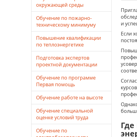
окружающей среды
Пригл
обслед
Обучение по пожарно-
и успе
техническому минимуму
Если х
Повышение квалификации
постоя
по теплоэнергетике
Повыш
профес
Подготовка экспертов
усовер
проектной документации
соотве
Обучение по программе
Соглас
Первая помощь
курсо
профе
Обучение работе на высоте
Однако
Обучение специальной
больше
оценке условий труда
Где
Обучение по
эне