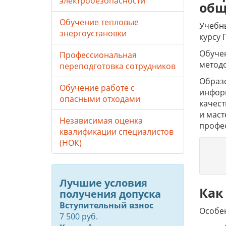
электробезопасности
общ
Обучение тепловые
Учебны
энергоустановки
курсу 
Обучен
Профессиональная
метод
переподготовка сотрудников
Образо
Обучение работе с
инфор
опасными отходами
качес
и маст
Независимая оценка
профе
квалификации специалистов
(НОК)
Лучшие условия
Как
получения допуска
Вступительный взнос
Особе
7 500 руб.