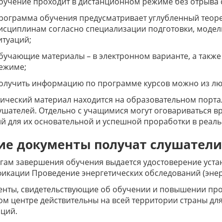
бучение проходит в дистанционном режиме без отрыва 
рограмма обучения предусматривает углубленный теор
исциплинам согласно специализации подготовки, модел
итуаций;
бучающие материалы – в электронном варианте, а также
ежиме;
олучить информацию по программе курсов можно из люб
ический материал находится на образовательном порта
ушателей. Отдельно с учащимися могут оговариваться в
й для их основательной и успешной проработки в реаль
ие документы получат слушатели
гам завершения обучения выдается удостоверение уст
икации Проведение энергетических обследований (энер
енты, свидетельствующие об обучении и повышении пр
м центре действительны на всей территории страны дл
ций.