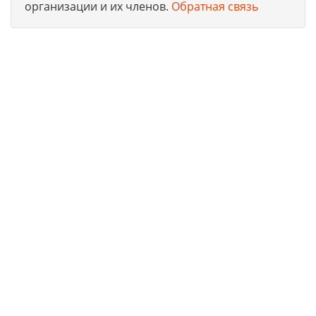
организации и их членов.
Обратная связь
Юридическая компания, консультирует и оказывает
профессиональные услуги организациям и ИП в г. Москва
по получению допусков СРО, лицензий на работы, ISO
сертификации предприятий на соответствие
международным стандартам.