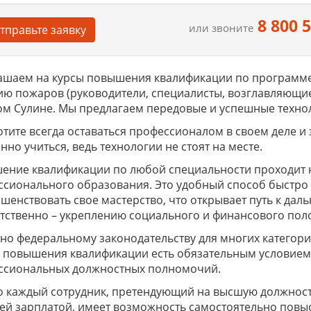
8 800 
или звоните
тправьте заявку
ашаем на курсы повышения квалификации по программе
ю пожаров (руководители, специалисты, возглавляющи
м Сулине. Мы предлагаем передовые и успешные техно
отите всегда оставаться профессионалом в своем деле и
нно учиться, ведь технологии не стоят на месте.
ение квалификации по любой специальности проходит 
сионального образования. Это удобный способ быстро 
шенствовать свое мастерство, что открывает путь к да
тственно – укреплению социального и финансового по
но федеральному законодательству для многих катего
в повышения квалификации есть обязательным условием
ссиональных должностных полномочий.
 каждый сотрудник, претендующий на высшую должность
й зарплатой, имеет возможность самостоятельно повыс