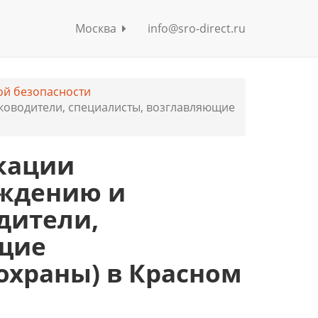
Москва
info@sro-direct.ru
й безопасности
ководители, специалисты, возглавляющие
кации
еждению и
дители,
щие
охраны) в Красном