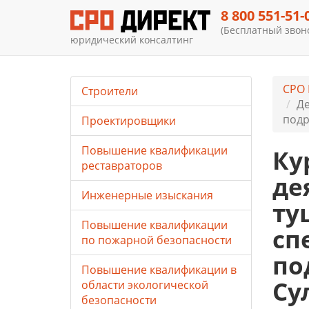
8 800 551-51-
(Бесплатный звоно
юридический консалтинг
СРО 
Строители
Де
подр
Проектировщики
Повышение квалификации
Ку
реставраторов
де
Инженерные изыскания
ту
Повышение квалификации
сп
по пожарной безопасности
по
Повышение квалификации в
Су
области экологической
безопасности