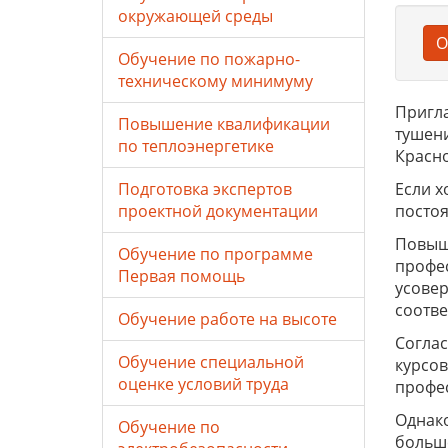
окружающей среды
О
Обучение по пожарно-
техническому минимуму
Пригл
Повышение квалификации
тушени
по теплоэнергетике
Красно
Если х
Подготовка экспертов
постоя
проектной документации
Повыш
Обучение по программе
профес
Первая помощь
усовер
соотве
Обучение работе на высоте
Соглас
Обучение специальной
курсо
оценке условий труда
профе
Однако
Обучение по
больше