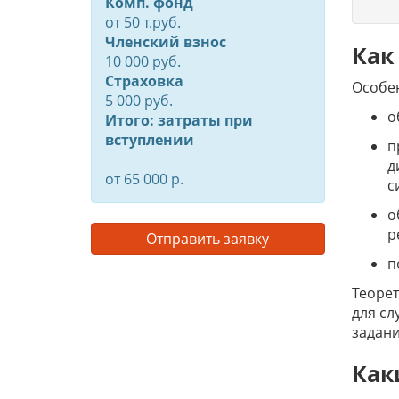
Комп. фонд
от
50
т.руб.
Членский взнос
Как
10 000 руб.
Страховка
Особе
5 000 руб.
о
Итого: затраты при
вступлении
п
д
от 65 000 р.
с
о
р
Отправить заявку
п
Теорет
для сл
задани
Как