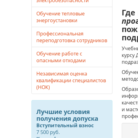
электробезопасности
Где
Обучение тепловые
про
энергоустановки
пож
Профессиональная
под
переподготовка сотрудников
Учебны
Обучение работе с
курсу 
опасными отходами
подра
Обучен
Независимая оценка
метод
квалификации специалистов
(НОК)
Образо
инфор
качес
и маст
Лучшие условия
профе
получения допуска
Вступительный взнос
7 500 руб.