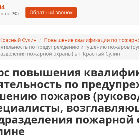
04
Обратный звонок
к по РФ)
Красный Сулин
Повышение квалификации по пожарно
ятельность по предупреждению и тушению пожаров (ру
азделения пожарной охраны) в г. Красный Сулин
рс повышения квалифи
ятельность по предупр
шению пожаров (руково
ециалисты, возглавляю
дразделения пожарной 
лине