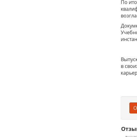
По ито
квалиф
возгл
Докум
Учебно
инстан
Выпуск
в свои
карьер
О
Отзы